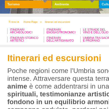
Turismo
Ambiente
Cult
Ti trovi in
Home Page
»
Itinerari ed escursioni
ITINERARI
ITINERARI
LE STRADE DEL
ARCHEOLOGICI
ENOGASTRONOMICI
VINO E DELL’OLIO
ITINERARI STORICO
ITINERARI
UMBRIA TRA SAC
ARTISTICI
DELL’ARTIGIANATO
E PROFANO
Itinerari ed escursioni
Poche regioni come l’Umbria son
intense. Attraversare questa terra 
anime
è come addentrarsi in un
spirituali, testimonianze artist
fondono in un equilibrio armon