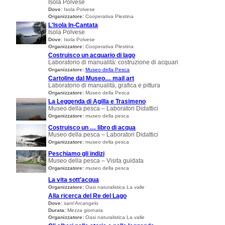
Isola Polvese
Dove:
Isola Polvese
Organizzatore:
Cooperativa Plestina
L'Isola In-Cantata
Isola Polvese
Dove:
Isola Polvese
Organizzatore:
Cooperativa Plestina
Costruisco un acquario di lago
Laboratorio di manualità: costruzione di acquari
Organizzatore:
Museo della Pesca
Cartoline dal Museo… mail art
Laboratorio di manualità, grafica e pittura
Organizzatore:
Museo della Pesca
La Leggenda di Agilla e Trasimeno
Museo della pesca – Laboratori Didattici
Organizzatore:
museo della pesca
Costruisco un … libro di acqua
Museo della pesca – Laboratori Didattici
Organizzatore:
museo della pesca
Peschiamo gli indizi
Museo della pesca – Visita guidata
Organizzatore:
museo della pesca
La vita sott'acqua
Organizzatore:
Oasi naturalistica La valle
Alla ricerca del Re del Lago
Dove:
sant'Arcangelo
Durata:
Mezza giornata
Organizzatore:
Oasi naturalistica La valle