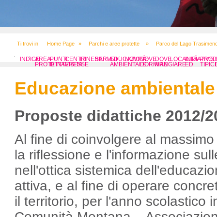
Ti trovi in
Home Page
»
Parchi e aree protette
»
Parco del Lago Trasimen
INDICE
AREA
PUNTI
CENTRI
ITINERARI
SERVIZI
EDUCAZIONE
NOVITÀ
DOVE
DOVE
LOCALITÀ
INIZIATIVE
PROD
PROTETTA
D’INTERESSE
VISITA
AMBIENTALE
DORMIRE
MANGIARE
ED
TIPICI
EVENTI
Educazione ambientale
Proposte didattiche 2012/2
Al fine di coinvolgere al massim
la riflessione e l'informazione sul
nell'ottica sistemica dell'educazi
attiva, e al fine di operare concr
il territorio, per l'anno scolastic
Comunità Montana – Associazion