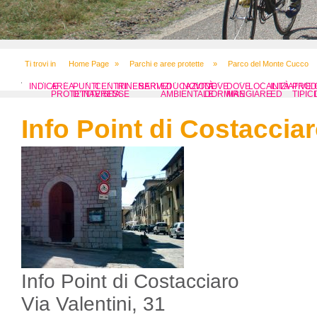
Ti trovi in
Home Page
»
Parchi e aree protette
»
Parco del Monte Cucco
INDICE
AREA
PUNTI
CENTRI
ITINERARI
SERVIZI
EDUCAZIONE
NOVITÀ
DOVE
DOVE
LOCALITÀ
INIZIATIVE
PROD
PROTETTA
D’INTERESSE
VISITA
AMBIENTALE
DORMIRE
MANGIARE
ED
TIPICI
EVENTI
Info Point di Costaccia
Info Point di Costacciaro
Via Valentini, 31