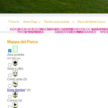
Ti trovi in
Home Page
»
Parchi e aree protette
»
Parco del Monte Cucco
INDICE
AREA
PUNTI
CENTRI
ITINERARI
SERVIZI
EDUCAZIONE
NOVITÀ
DOVE
DOVE
LOCALITÀ
INIZIATIVE
PROD
PROTETTA
D’INTERESSE
VISITA
AMBIENTALE
DORMIRE
MANGIARE
ED
TIPICI
EVENTI
Mappa del Parco
Area protetta
(10.480 ha)
Sede e uffici
Centri visita (5)
Dove dormire
* (4)
Comuni (4)