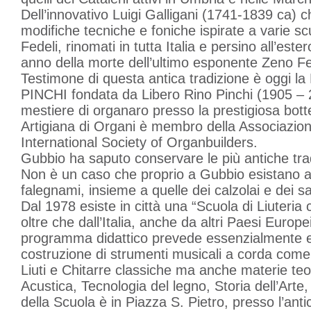
Dell’innovativo Luigi Galligani (1741-1839 ca) c
modifiche tecniche e foniche ispirate a varie sc
Fedeli, rinomati in tutta Italia e persino all’ester
anno della morte dell’ultimo esponente Zeno Fe
Testimone di questa antica tradizione è oggi la
PINCHI fondata da Libero Rino Pinchi (1905 – 
mestiere di organaro presso la prestigiosa bott
Artigiana di Organi è membro della Associazione
International Society of Organbuilders.
Gubbio ha saputo conservare le più antiche tradiz
Non è un caso che proprio a Gubbio esistano an
falegnami, insieme a quelle dei calzolai e dei sa
Dal 1978 esiste in città una “Scuola di Liuteria c
oltre che dall’Italia, anche da altri Paesi Europe
programma didattico prevede essenzialmente ese
costruzione di strumenti musicali a corda come Vi
Liuti e Chitarre classiche ma anche materie teo
Acustica, Tecnologia del legno, Storia dell’Arte
della Scuola è in Piazza S. Pietro, presso l’ant